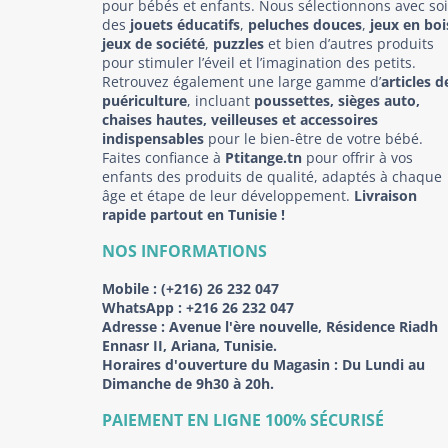
pour bébés et enfants. Nous sélectionnons avec so
des
jouets éducatifs
,
peluches douces
,
jeux en boi
jeux de société
,
puzzles
et bien d’autres produits
pour stimuler l’éveil et l’imagination des petits.
Retrouvez également une large gamme d’
articles d
puériculture
, incluant
poussettes, sièges auto,
chaises hautes, veilleuses et accessoires
indispensables
pour le bien-être de votre bébé.
Faites confiance à
Ptitange.tn
pour offrir à vos
enfants des produits de qualité, adaptés à chaque
âge et étape de leur développement.
Livraison
rapide partout en Tunisie !
NOS INFORMATIONS
Mobile :
(+216) 26 232 047
WhatsApp :
+216 26 232 047
Adresse :
Avenue l'ère nouvelle, Résidence Riadh
Ennasr II, Ariana, Tunisie.
Horaires d'ouverture du Magasin : Du Lundi au
Dimanche de 9h30 à 20h.
PAIEMENT EN LIGNE 100% SÉCURISÉ