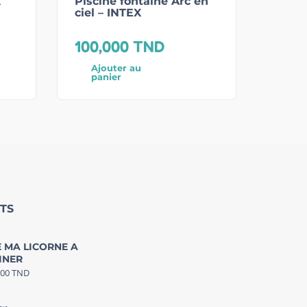
x
Piscine fontaine Arc en
ciel – INTEX
100,000
TND
Ajouter au
panier
TS
 MA LICORNE A
INER
000
TND