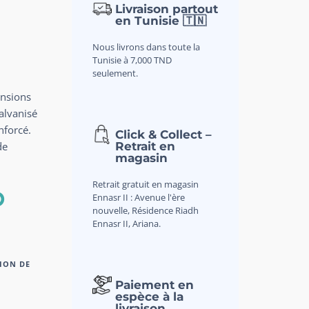
Livraison partout
en Tunisie 🇹🇳
Nous livrons dans toute la
Tunisie à 7,000 TND
seulement.
ensions
alvanisé
nforcé.
Click & Collect –
Retrait en
de
magasin
Retrait gratuit en magasin
D
Ennasr II : Avenue l'ère
nouvelle, Résidence Riadh
Ennasr II, Ariana.
ION DE
Paiement en
espèce à la
livraison