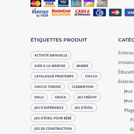
ÉTIQUETTES PRODUIT
CATÉG
Extérie
ACTIVITÉ MANUELLE
Imitatio
AIDE A LA MARCHE
BARBIE
Éducatif
CATALOGUE PRINTEMPS
CHICCO
Extérie
CHICCO TUNISIE
CLEMENTONI
Jeux
DOLU
EDUCA
JEU CRÉATIF
Jeux
JEU D'EXPÉRIENCE
JEU D'ÉVEIL
Plag
JEU D'ÉVEIL POUR BÉBÉ
P
JEU DE CONSTRUCTION
B