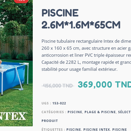
PISCINE
2.6M*1.6M*65CM
Piscine tubulaire rectangulaire Intex de dim
260 x 160 x 65 cm, avec structure en acier g
anticorrosion et liner PVC triple épaisseur re
Capacité de 2282 L, montage rapide et gran
stabilité pour usage familial extérieur.
369,000
TN
456,000
TND
UGS :
153-022
CATÉGORIES :
PISCINE
,
PLAGE & PISCINE
,
SÉLECT
PRODUIT
ÉTIQUETTES :
PISCINE
,
PISCINE INTEX
,
PISCINE