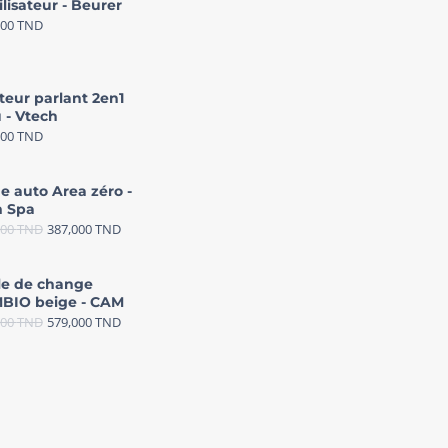
ilisateur - Beurer
000
TND
teur parlant 2en1
 - Vtech
000
TND
e auto Area zéro -
 Spa
000
TND
387,000
TND
le de change
BIO beige - CAM
000
TND
579,000
TND