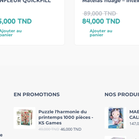
NFLEUR QUICKFILL
Matelas nuage – Inte
89,000
TND
5,000
TND
84,000
TND
Ajouter au
Ajouter au
panier
panier
EN PROMOTIONS
NOS PRODUI
Puzzle l'harmonie du
MAE
printemps 1000 pièces -
CAL
KS Games
147,
49,000
TND
46,000
TND
re