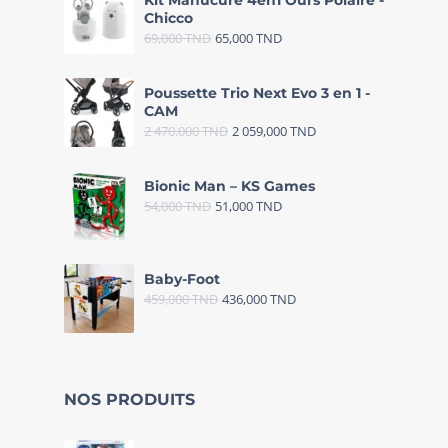
Kit Manucure 4en1 Ours Polaire -
Chicco
69,000
TND
65,000
TND
Poussette Trio Next Evo 3 en 1 -
CAM
2 470,000
TND
2 059,000
TND
Bionic Man – KS Games
54,000
TND
51,000
TND
Baby-Foot
459,000
TND
436,000
TND
NOS PRODUITS