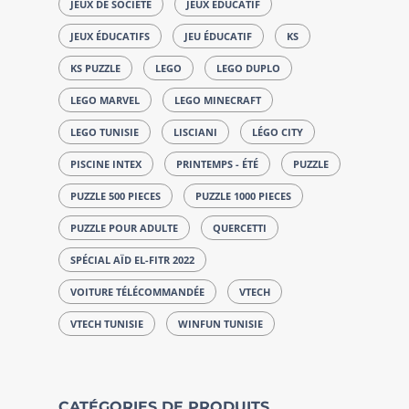
JEUX DE SOCIÉTÉ
JEUX ÉDUCATIF
JEUX ÉDUCATIFS
JEU ÉDUCATIF
KS
KS PUZZLE
LEGO
LEGO DUPLO
LEGO MARVEL
LEGO MINECRAFT
LEGO TUNISIE
LISCIANI
LÉGO CITY
PISCINE INTEX
PRINTEMPS - ÉTÉ
PUZZLE
PUZZLE 500 PIECES
PUZZLE 1000 PIECES
PUZZLE POUR ADULTE
QUERCETTI
SPÉCIAL AÏD EL-FITR 2022
VOITURE TÉLÉCOMMANDÉE
VTECH
VTECH TUNISIE
WINFUN TUNISIE
CATÉGORIES DE PRODUITS