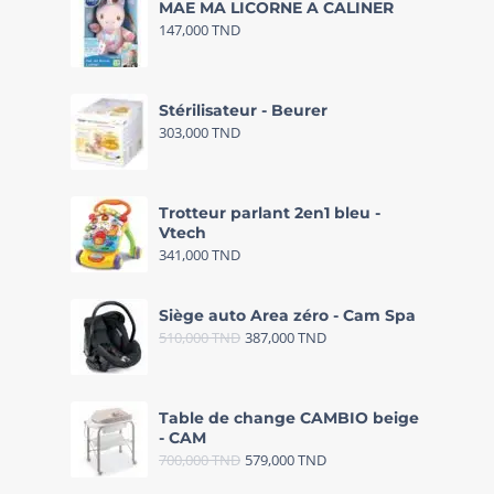
MAE MA LICORNE A CALINER
147,000
TND
Stérilisateur - Beurer
303,000
TND
Trotteur parlant 2en1 bleu -
Vtech
341,000
TND
Siège auto Area zéro - Cam Spa
510,000
TND
387,000
TND
Table de change CAMBIO beige
- CAM
700,000
TND
579,000
TND