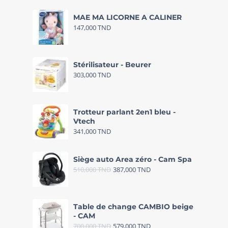
MAE MA LICORNE A CALINER
147,000
TND
Stérilisateur - Beurer
303,000
TND
Trotteur parlant 2en1 bleu -
Vtech
341,000
TND
Siège auto Area zéro - Cam Spa
510,000
TND
387,000
TND
Table de change CAMBIO beige
- CAM
700,000
TND
579,000
TND