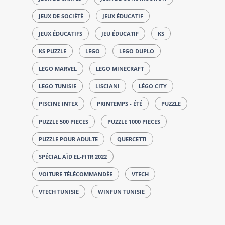
JEUX DE SOCIÉTÉ
JEUX ÉDUCATIF
JEUX ÉDUCATIFS
JEU ÉDUCATIF
KS
KS PUZZLE
LEGO
LEGO DUPLO
LEGO MARVEL
LEGO MINECRAFT
LEGO TUNISIE
LISCIANI
LÉGO CITY
PISCINE INTEX
PRINTEMPS - ÉTÉ
PUZZLE
PUZZLE 500 PIECES
PUZZLE 1000 PIECES
PUZZLE POUR ADULTE
QUERCETTI
SPÉCIAL AÏD EL-FITR 2022
VOITURE TÉLÉCOMMANDÉE
VTECH
VTECH TUNISIE
WINFUN TUNISIE