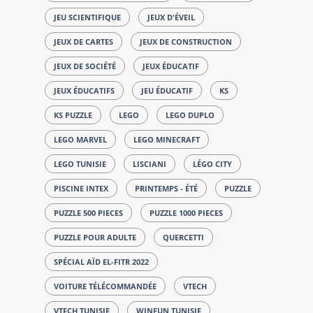
JEU SCIENTIFIQUE
JEUX D'ÉVEIL
JEUX DE CARTES
JEUX DE CONSTRUCTION
JEUX DE SOCIÉTÉ
JEUX ÉDUCATIF
JEUX ÉDUCATIFS
JEU ÉDUCATIF
KS
KS PUZZLE
LEGO
LEGO DUPLO
LEGO MARVEL
LEGO MINECRAFT
LEGO TUNISIE
LISCIANI
LÉGO CITY
PISCINE INTEX
PRINTEMPS - ÉTÉ
PUZZLE
PUZZLE 500 PIECES
PUZZLE 1000 PIECES
PUZZLE POUR ADULTE
QUERCETTI
SPÉCIAL AÏD EL-FITR 2022
VOITURE TÉLÉCOMMANDÉE
VTECH
VTECH TUNISIE
WINFUN TUNISIE