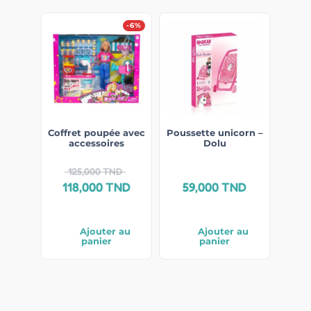
-6%
Coffret poupée avec
Poussette unicorn –
accessoires
Dolu
125,000
TND
118,000
TND
59,000
TND
Ajouter au
Ajouter au
panier
panier