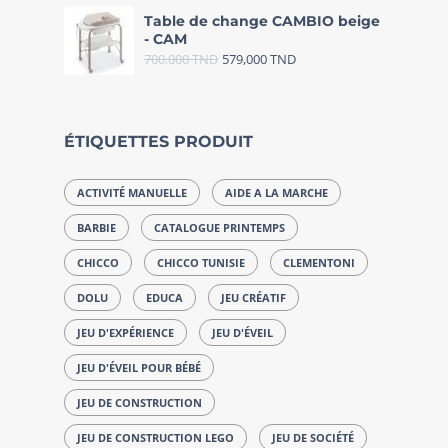
Table de change CAMBIO beige
- CAM
700,000
TND
579,000
TND
ÉTIQUETTES PRODUIT
ACTIVITÉ MANUELLE
AIDE A LA MARCHE
BARBIE
CATALOGUE PRINTEMPS
CHICCO
CHICCO TUNISIE
CLEMENTONI
DOLU
EDUCA
JEU CRÉATIF
JEU D'EXPÉRIENCE
JEU D'ÉVEIL
JEU D'ÉVEIL POUR BÉBÉ
JEU DE CONSTRUCTION
JEU DE CONSTRUCTION LEGO
JEU DE SOCIÉTÉ