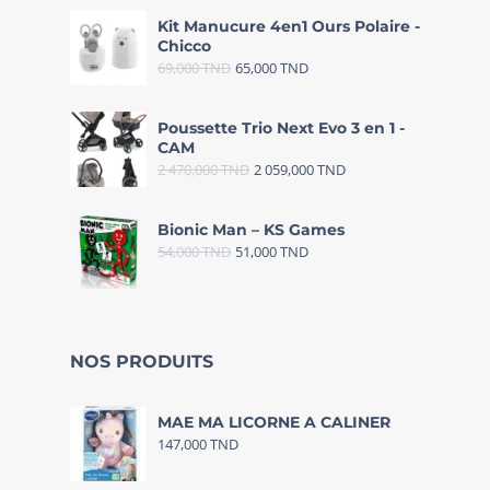
Kit Manucure 4en1 Ours Polaire -
Chicco
69,000
TND
65,000
TND
Poussette Trio Next Evo 3 en 1 -
CAM
2 470,000
TND
2 059,000
TND
Bionic Man – KS Games
54,000
TND
51,000
TND
NOS PRODUITS
MAE MA LICORNE A CALINER
147,000
TND