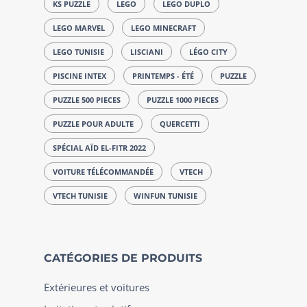
KS PUZZLE
LEGO
LEGO DUPLO
LEGO MARVEL
LEGO MINECRAFT
LEGO TUNISIE
LISCIANI
LÉGO CITY
PISCINE INTEX
PRINTEMPS - ÉTÉ
PUZZLE
PUZZLE 500 PIECES
PUZZLE 1000 PIECES
PUZZLE POUR ADULTE
QUERCETTI
SPÉCIAL AÏD EL-FITR 2022
VOITURE TÉLÉCOMMANDÉE
VTECH
VTECH TUNISIE
WINFUN TUNISIE
CATÉGORIES DE PRODUITS
Extérieures et voitures