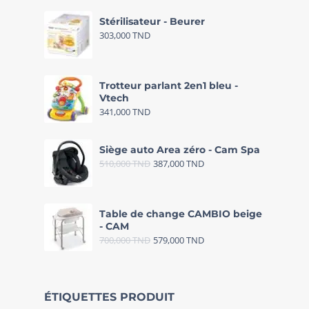
Stérilisateur - Beurer
303,000
TND
Trotteur parlant 2en1 bleu -
Vtech
341,000
TND
Siège auto Area zéro - Cam Spa
510,000
TND
387,000
TND
Table de change CAMBIO beige
- CAM
700,000
TND
579,000
TND
ÉTIQUETTES PRODUIT