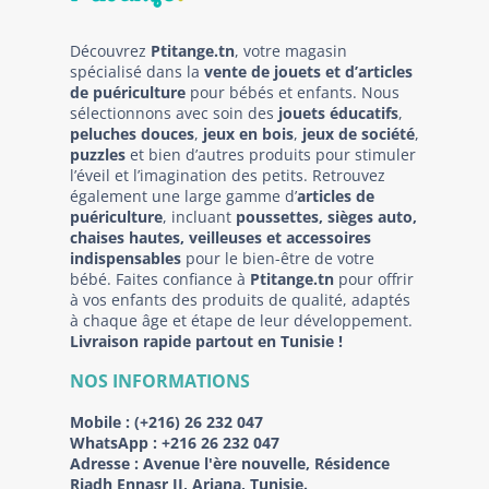
Découvrez
Ptitange.tn
, votre magasin
spécialisé dans la
vente de jouets et d’articles
de puériculture
pour bébés et enfants. Nous
sélectionnons avec soin des
jouets éducatifs
,
peluches douces
,
jeux en bois
,
jeux de société
,
puzzles
et bien d’autres produits pour stimuler
l’éveil et l’imagination des petits. Retrouvez
également une large gamme d’
articles de
puériculture
, incluant
poussettes, sièges auto,
chaises hautes, veilleuses et accessoires
indispensables
pour le bien-être de votre
bébé. Faites confiance à
Ptitange.tn
pour offrir
à vos enfants des produits de qualité, adaptés
à chaque âge et étape de leur développement.
Livraison rapide partout en Tunisie !
NOS INFORMATIONS
Mobile :
(+216) 26 232 047
WhatsApp :
+216 26 232 047
Adresse :
Avenue l'ère nouvelle, Résidence
Riadh Ennasr II, Ariana, Tunisie.