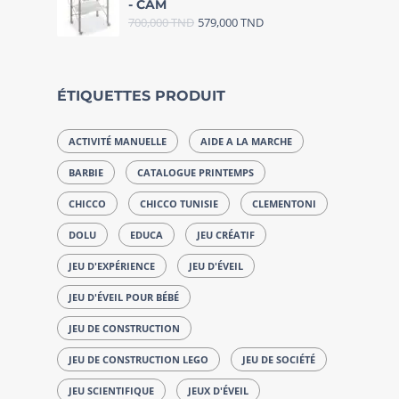
- CAM
700,000
TND
579,000
TND
ÉTIQUETTES PRODUIT
ACTIVITÉ MANUELLE
AIDE A LA MARCHE
BARBIE
CATALOGUE PRINTEMPS
CHICCO
CHICCO TUNISIE
CLEMENTONI
DOLU
EDUCA
JEU CRÉATIF
JEU D'EXPÉRIENCE
JEU D'ÉVEIL
JEU D'ÉVEIL POUR BÉBÉ
JEU DE CONSTRUCTION
JEU DE CONSTRUCTION LEGO
JEU DE SOCIÉTÉ
JEU SCIENTIFIQUE
JEUX D'ÉVEIL