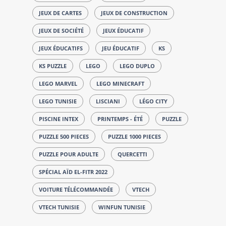
JEUX DE CARTES
JEUX DE CONSTRUCTION
JEUX DE SOCIÉTÉ
JEUX ÉDUCATIF
JEUX ÉDUCATIFS
JEU ÉDUCATIF
KS
KS PUZZLE
LEGO
LEGO DUPLO
LEGO MARVEL
LEGO MINECRAFT
LEGO TUNISIE
LISCIANI
LÉGO CITY
PISCINE INTEX
PRINTEMPS - ÉTÉ
PUZZLE
PUZZLE 500 PIECES
PUZZLE 1000 PIECES
PUZZLE POUR ADULTE
QUERCETTI
SPÉCIAL AÏD EL-FITR 2022
VOITURE TÉLÉCOMMANDÉE
VTECH
VTECH TUNISIE
WINFUN TUNISIE