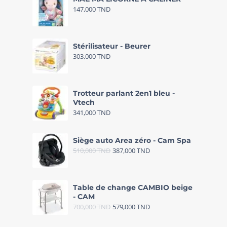
147,000
TND
Stérilisateur - Beurer
303,000
TND
Trotteur parlant 2en1 bleu -
Vtech
341,000
TND
Siège auto Area zéro - Cam Spa
510,000
TND
387,000
TND
Table de change CAMBIO beige
- CAM
700,000
TND
579,000
TND