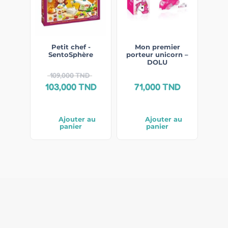
Petit chef -
Mon premier
SentoSphère
porteur unicorn –
DOLU
109,000
TND
103,000
TND
71,000
TND
Ajouter au
Ajouter au
panier
panier