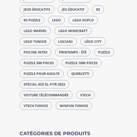
JEUX ÉDUCATIFS
JEU ÉDUCATIF
KS
KS PUZZLE
LEGO
LEGO DUPLO
LEGO MARVEL
LEGO MINECRAFT
LEGO TUNISIE
LISCIANI
LÉGO CITY
PISCINE INTEX
PRINTEMPS - ÉTÉ
PUZZLE
PUZZLE 500 PIECES
PUZZLE 1000 PIECES
PUZZLE POUR ADULTE
QUERCETTI
SPÉCIAL AÏD EL-FITR 2022
VOITURE TÉLÉCOMMANDÉE
VTECH
VTECH TUNISIE
WINFUN TUNISIE
CATÉGORIES DE PRODUITS