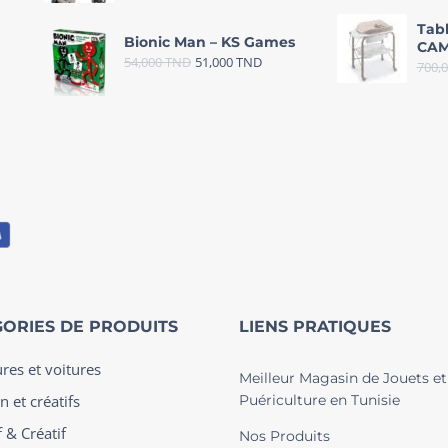
Tab
Bionic Man – KS Games
CAM
54,000
TND
51,000
TND
700,
ORIES DE PRODUITS
LIENS PRATIQUES
ures et voitures
Meilleur Magasin de Jouets et
n et créatifs
Puériculture en Tunisie
 & Créatif
Nos Produits