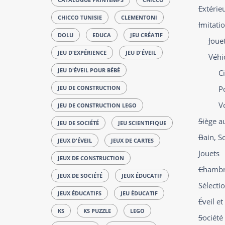
Extérie
CHICCO TUNISIE
CLEMENTONI
Imitati
DOLU
EDUCA
JEU CRÉATIF
Jouet
JEU D'EXPÉRIENCE
JEU D'ÉVEIL
Véhic
JEU D'ÉVEIL POUR BÉBÉ
Ci
JEU DE CONSTRUCTION
P
V
JEU DE CONSTRUCTION LEGO
Siège a
JEU DE SOCIÉTÉ
JEU SCIENTIFIQUE
Bain, S
JEUX D'ÉVEIL
JEUX DE CARTES
Jouets
JEUX DE CONSTRUCTION
Chambre
JEUX DE SOCIÉTÉ
JEUX ÉDUCATIF
Sélecti
JEUX ÉDUCATIFS
JEU ÉDUCATIF
Éveil e
KS
KS PUZZLE
LEGO
Société