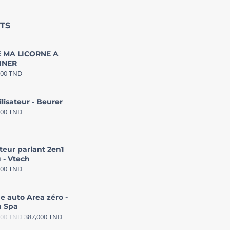
TS
 MA LICORNE A
INER
000
TND
ilisateur - Beurer
000
TND
teur parlant 2en1
 - Vtech
000
TND
e auto Area zéro -
 Spa
000
TND
387,000
TND