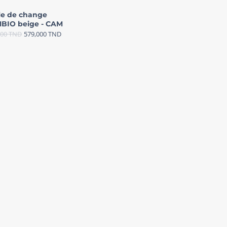
le de change
BIO beige - CAM
000
TND
579,000
TND