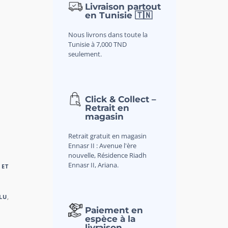
Livraison partout
en Tunisie 🇹🇳
Nous livrons dans toute la
Tunisie à 7,000 TND
seulement.
Click & Collect –
Retrait en
magasin
Retrait gratuit en magasin
Ennasr II : Avenue l'ère
nouvelle, Résidence Riadh
Ennasr II, Ariana.
 ET
LU
,
Paiement en
espèce à la
livraison