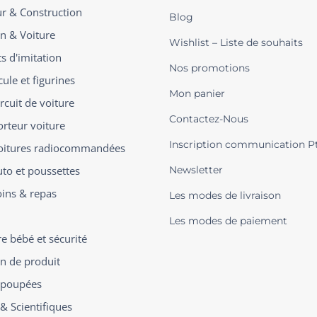
ur & Construction
Blog
on & Voiture
Wishlist – Liste de souhaits
s d'imitation
Nos promotions
ule et figurines
Mon panier
rcuit de voiture
Contactez-Nous
orteur voiture
Inscription communication P
oitures radiocommandées
uto et poussettes
Newsletter
oins & repas
Les modes de livraison
Les modes de paiement
 bébé et sécurité
on de produit
t poupées
 & Scientifiques