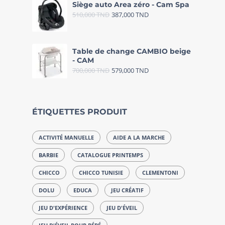
Siège auto Area zéro - Cam Spa
510,000
TND
387,000
TND
Table de change CAMBIO beige
- CAM
700,000
TND
579,000
TND
ÉTIQUETTES PRODUIT
ACTIVITÉ MANUELLE
AIDE A LA MARCHE
BARBIE
CATALOGUE PRINTEMPS
CHICCO
CHICCO TUNISIE
CLEMENTONI
DOLU
EDUCA
JEU CRÉATIF
JEU D'EXPÉRIENCE
JEU D'ÉVEIL