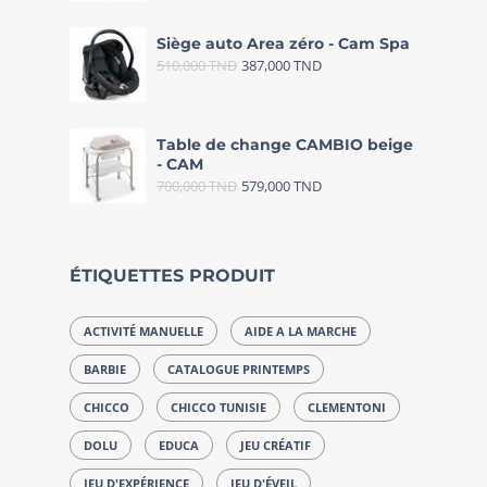
Siège auto Area zéro - Cam Spa
510,000
TND
387,000
TND
Table de change CAMBIO beige
- CAM
700,000
TND
579,000
TND
ÉTIQUETTES PRODUIT
ACTIVITÉ MANUELLE
AIDE A LA MARCHE
BARBIE
CATALOGUE PRINTEMPS
CHICCO
CHICCO TUNISIE
CLEMENTONI
DOLU
EDUCA
JEU CRÉATIF
JEU D'EXPÉRIENCE
JEU D'ÉVEIL